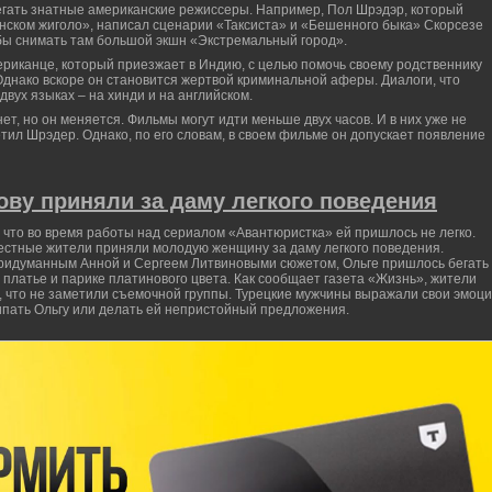
бегать знатные американские режиссеры. Например, Пол Шрэдэр, который
нском жиголо», написал сценарии «Таксиста» и «Бешенного быка» Скорсезе
обы снимать там большой экшн «Экстремальный город».
риканце, который приезжает в Индию, с целью помочь своему родственнику
Однако вскоре он становится жертвой криминальной аферы. Диалоги, что
вух языках – на хинди и на английском.
ет, но он меняется. Фильмы могут идти меньше двух часов. И в них уже не
етил Шрэдер. Однако, по его словам, в своем фильме он допускает появление
ову приняли за даму легкого поведения
 что во время работы над сериалом «Авантюристка» ей пришлось не легко.
естные жители приняли молодую женщину за даму легкого поведения.
 придуманным Анной и Сергеем Литвиновыми сюжетом, Ольге пришлось бегать
платье и парике платинового цвета. Как сообщает газета «Жизнь», жители
у, что не заметили съемочной группы. Турецкие мужчины выражали свои эмоц
ипать Ольгу или делать ей непристойный предложения.