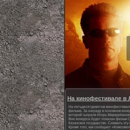
На кинофестивале в 
На пятьдесятдевятом кинофестивале 
фильма. За награду в основном конк
которой сыграли Игорь Миркурбанов
Вне конкурса будет показан фильм С
Казахское государство. Снимать эту
Кроме того, как сообщает «Комсомо