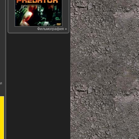
Фильмография »
ии