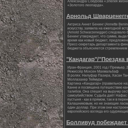
Александра Сокурова «Элегия жизни»
«Золотого леопарда».
Арнольд Шварценегге
Актриса Аннет Бенинг (Annette Beni
искусству, заявила на ежегодной вс
(Arnold Schwarzenegger) следовало 
Бенинг утверждает, что сумма, выдел
время как новый бюджет, предложен
Пресс-секретарь департамента фина
бюджета объясняется стремлением 
"Кандагар"/"Поездка 
Иран-Франция, 2001 год / Премьер, 2
Режиссёр Мохсен Махмальбаф
В ролях: Нилуфар Пазира, Хасан Та
Моллазахер Теймури
Картина «Кандагар» (правильное на
Канне и посвящена путешествию кан
талибов. Она спешит на выручку сес
самоубийством. Судьба даёт Нафас в
пустыня - как в прямом, так и в пе
Калашниковым, но не знающие ласки,
один доллар. При этом они настрое
европейского взгляда его одуряющи
Болливуд побеждает