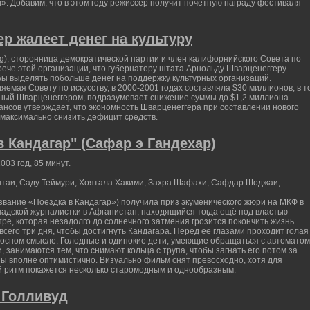
. Добавим, что в этом году режиссер получит почетную награду фестиваля –
р жалеет денег на культуру
ng), сторонница демократической партии и член калифорнийского Совета по
трече этой организации, что губернатору штата Арнольду Шварценеггеру
бы выделять побольше денег на поддержку культурных организаций.
яемая Совету по искусству, в 2000-2001 годах составляла $30 миллионов, в т
ный Шварценеггером, подразумевает снижение суммы до $1,2 миллиона.
нсов утверждает, что экономность Шварценеггера при составлении нового
максимально снизить дефицит средств.
в Кандагар" (Сафар э Гандехар)
003 год, 85 минут.
нтаи, Саду Теймури, Хоятала Хакими, Захра Шафахи, Сафдар Шоджаи,
звание «Поездка в Кандагар») получила приз экуменического жюри на МКФ в
адской журналистки в Афганистан, находящийся тогда ещё под властью
тре, которая незадолго до солнечного затмения грозится покончить жизнь
сего три дня, чтобы достигнуть Кандагара. Перед её глазами проходит голая
реносном смысле. Голодные и одинокие дети, умеющие обращаться с автоматом
 занимаются тем, что снимают кольца с трупа, чтобы загнать его потом за
ны вполне оптимистично. Визуально фильм снят превосходно, хотя для
й ритм покажется несколько старомодным и однообразным.
 Голливуд