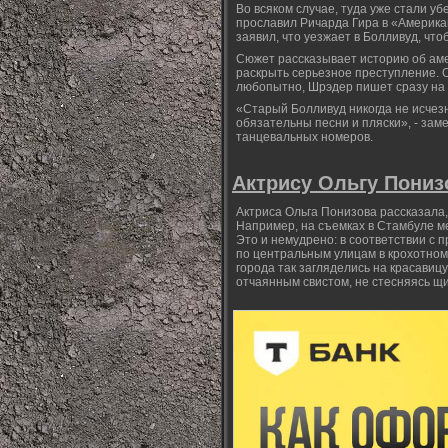
Во всяком случае, туда уже стали у
прославил Ричарда Гира в «Америка
заявил, что уезжает в Болливуд, чт
Сюжет рассказывает историю об аме
раскрыть серьезное преступление. 
любопытно, Шрэдер пишет сразу на д
«Старый Болливуд никогда не исчезн
обязательны песни и пляски», - зам
танцевальных номеров.
Актрису Ольгу Пониз
Актриса Ольга Понизова рассказала,
Например, на съемках в Стамбуле м
Это и немудрено: в соответствии с
по центральным улицам в крохотном 
города так загляделись на красавиц
отчаянным свистом, не стесняясь щ