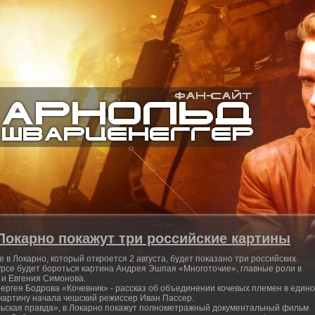
Локарно покажут три российские картины
в Локарно, который откроется 2 августа, будет показано три российских
урсе будет бороться картина Андрея Эшпая «Многоточие», главные роли в
 и Евгения Симонова.
ергея Бодрова «Кочевник» - рассказ об объединении кочевых племен в един
 картину начала чешский режиссер Иван Пассер.
льская правда», в Локарно покажут полнометражный документальный фильм