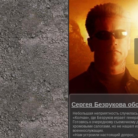
Сергея Безрукова об
Небольшая неприятность случилась
«Колчак», где Безруков играет генер
Готовясь к очередному съемочному д
хромовыми сапогами, но не нашел их
военнослужащих.
«Нам устроили настоящий допрос, - 