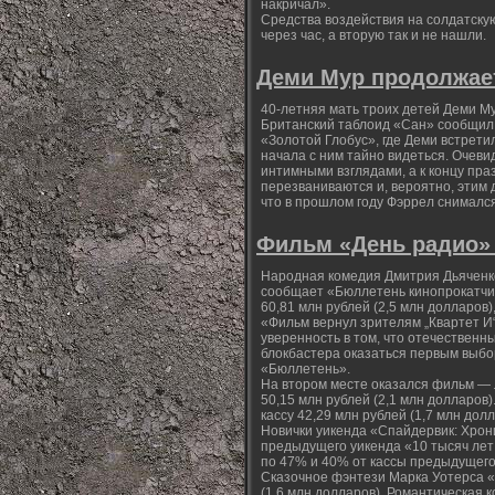
накричал».
Средства воздействия на солдатску
через час, а вторую так и не нашли.
Деми Мур продолжае
40-летняя мать троих детей Деми Му
Британский таблоид «Сан» сообщил,
«Золотой Глобус», где Деми встрет
начала с ним тайно видеться. Очеви
интимными взглядами, а к концу пр
перезваниваются и, вероятно, этим
что в прошлом году Фэррел снималс
Фильм «День радио» 
Народная комедия Дмитрия Дьяченко
сообщает «Бюллетень кинопрокатчик
60,81 млн рублей (2,5 млн долларов
«Фильм вернул зрителям „Квартет И“
уверенность в том, что отечественн
блокбастера оказаться первым выбо
«Бюллетень».
На втором месте оказался фильм —
50,15 млн рублей (2,1 млн долларов
кассу 42,29 млн рублей (1,7 млн долл
Новички уикенда «Спайдервик: Хрони
предыдущего уикенда «10 тысяч ле
по 47% и 40% от кассы предыдущего
Сказочное фэнтези Марка Уотерса «С
(1,6 млн долларов). Романтическая