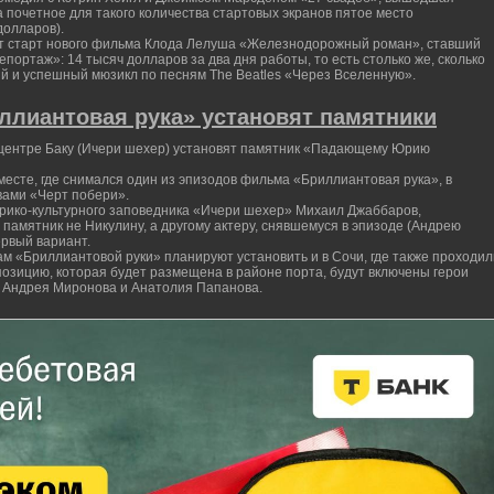
а почетное для такого количества стартовых экранов пятое место
долларов).
т старт нового фильма Клода Лелуша «Железнодорожный роман», ставший
портаж»: 14 тысяч долларов за два дня работы, то есть столько же, сколько
й и успешный мюзикл по песням The Beatles «Через Вселенную».
лиантовая рука» установят памятники
 центре Баку (Ичери шехер) установят памятник «Падающему Юрию
месте, где снимался один из эпизодов фильма «Бриллиантовая рука», в
вами «Черт побери».
орико-культурного заповедника «Ичери шехер» Михаил Джаббаров,
памятник не Никулину, а другому актеру, снявшемуся в эпизоде (Андрею
ервый вариант.
м «Бриллиантовой руки» планируют установить и в Сочи, где также проходил
позицию, которая будет размещена в районе порта, будут включены герои
 Андрея Миронова и Анатолия Папанова.