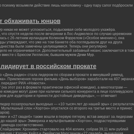
ю психику возымели действие лишь наполовину - одну пару сапог подбросили
т обхаживать юнцов
р никак не может успокоиться, подыскивая себе молодого ухажёра.
 что спустя неделю после вечеринки в Лос-Анджелесе по случаю церемонии
илась с 26-летним ирландцем Колином Фэррелом («Особое мнение»), она
дцы утверждают, что уже на том банкете оба поглядывали друг на друга
азднества были замечены целующимися. Теперь они регулярно
 дело не ограничивается. Дополнительный забавный нюанс заключается в том
я вместе с Брюсом Уиллисом, бывшим мужем Деми Мур.
лидирует в российском прокате
 «День радио» стала лидером по сборам в прокате в минувший уикенд,
а». Приключения героев фильма «День выборов» заработали на 407 экрана
), передает РИА «Новости».
 (на этот раз в формате практически офисной комедии), а кинотеатрам —
ые комедии могут даже при наличии сильного конкурента в лице голливудского
ром для аудитории и принести достойные дивиденды», — отмечает
 лидер позапрошлых выходных — «10 тысяч лет до нашей эры» с результато
). Мультяшный слон «Хортон» опустился со второго на третье место и принес
аров).
ки» и «27 свадеб» также вошли в первую пятерку, встав аккурат за лидерами
т до нашей эры» Эммериха и мультфильмом «Хортон», подрастерявшими
 уикенда соответственно.
пайдервик: Хроники» стартовало на 404 копиях, собрав 39,11 млн рублей
 комедия с Кэтрин Хейгл и Джеймсом Марсденом «27 свадеб», вышедшая