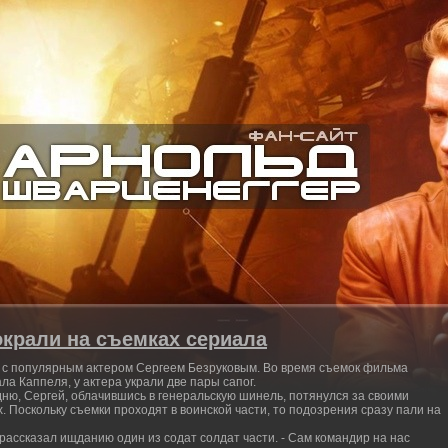
окрали на съемках сериала
 с популярным актером Сергеем Безруковым. Во время съемок фильма
ала Каппеля, у актера украли две пары сапог.
ню, Сергей, облачившись в генеральскую шинель, потянулся за своими
. Поскольку съемки проходят в воинской части, то подозрения сразу пали на
рассказал ищданию один из содат солдат части. - Сам командир на нас