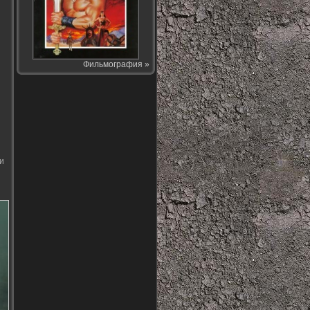
Фильмография »
и