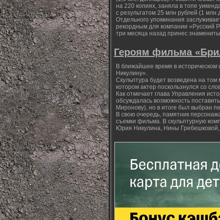
на 220 копиях, заняла в топе уикенд
с результатом 25 млн рублей (1 млн 
Отдельного упоминания заслуживае
рекордным для компании «Русский Ре
три месяца назад принес знамениты
Героям фильма «Брил
В ближайшее время в историческом
Никулину».
Скульптура будет возведена на том 
котором актер поскользнулся со сло
Как отмечает глава Управления ист
обсуждалась возможность поставить 
Миронову), но в итоге был выбран п
В свою очередь, памятник персонажа
съемки фильма. В скульптурную ком
Юрия Никулина, Нины Гребешковой,