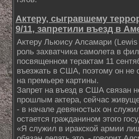
Актеру, сыгравшему терро
9/11, запретили въезд в Ам
Актеру Льюису Алсамари (Lewis 
роль захватчика самолета в фил
посвященном терактам 11 сентя
въезжать в США, поэтому он не 
на премьере картины.
Запрет на въезд в США связан не
прошлым актера, сейчас живуще
- в начале девяностых он служи
остается гражданином этого госу
«Я служил в иракской армии лиш
обязан делать это, - говорит Ал