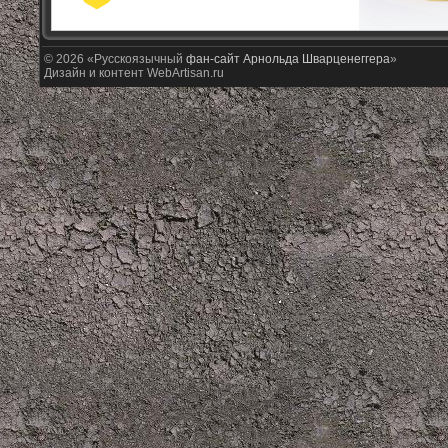
© 2026 «Русскоязычный
фан-сайт Арнольда Шварценеггера
»
Дизайн и контент WebArtisan.ru