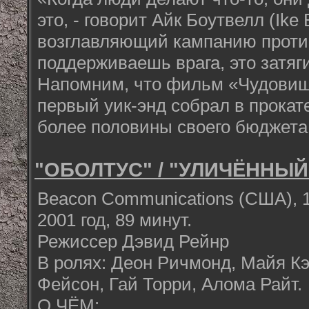
это, - говорит Айк Боутвелл (Ike 
возглавляющий кампанию против
поддерживаешь врага, это затяг
Напомним, что фильм «Чудовищ
первый уик-энд собрал в прокат
более половины своего бюджета
"ОБОЛТУС" / "УЛИЧЁННЫЙ В
Beacon Communications (США), 19
2001 год, 89 минут.
Режиссер Дэвид Рейнр
В ролях: Деон Ричмонд, Майя К
Фейсон, Гай Торри, Алома Райт.
О ЧЁМ: