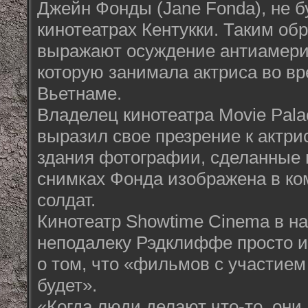
Джейн Фонды (Jane Fonda), не б
кинотеатрах Кентукки. Таким об
выражают осуждение антиамери
которую занимала актриса во в
Вьетнаме.
Владелец кинотеатра Movie Pala
выразил свое презрение к актри
здания фотографии, сделанные в
снимках Фонда изображена в ко
солдат.
Кинотеатр Showtime Cinema в н
неподалеку Рэдклиффе просто 
о том, что «фильмов с участием
будет».
«Когда люди делают что-то, они