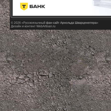
© 2026 «Русскоязычный
фан-сайт Арнольда Шварценеггера
»
Дизайн и контент WebArtisan.ru