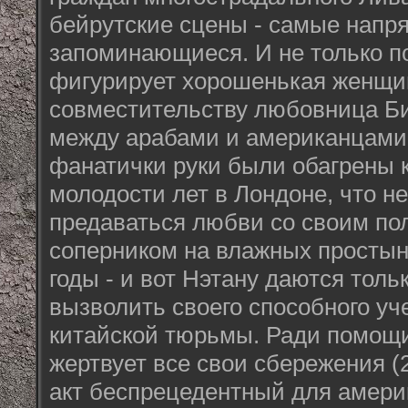
бейрутские сцены - самые напр
запоминающиеся. И не только по
фигурирует хорошенькая женщин
совместительству любовница Б
между арабами и американцами.
фанатички руки были обагрены 
молодости лет в Лондоне, что н
предаваться любви со своим по
соперником на влажных простын
годы - и вот Нэтану даются толь
вызволить своего способного уч
китайской тюрьмы. Ради помощи
жертвует все свои сбережения (
акт беспрецедентный для америк