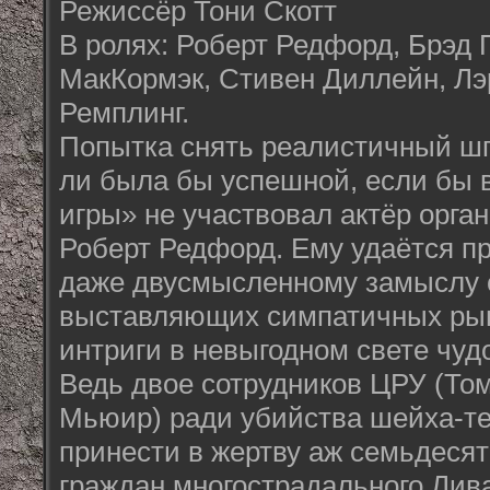
Режиссёр Тони Скотт
В ролях: Роберт Редфорд, Брэд 
МакКормэк, Стивен Диллейн, Лэ
Ремплинг.
Попытка снять реалистичный ш
ли была бы успешной, если бы 
игры» не участвовал актёр орга
Роберт Редфорд. Ему удаётся п
даже двусмысленному замыслу 
выставляющих симпатичных ры
интриги в невыгодном свете чуд
Ведь двое сотрудников ЦРУ (То
Мьюир) ради убийства шейха-те
принести в жертву аж семьдесят
граждан многострадального Лив