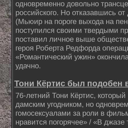
одновременно довольно трансц
российского. Но отказавшись от
(Мьюир на пороге выхода на пен
поступился своими твердыми п
поставил личное выше обществе
героя Роберта Редфорда операц
«Романтический ужин» окончила
удачно.
Тони Кёртис был подобен 
76-летний Тони Кёртис, который
дамским угодником, но одновре
гомосексуалами за роли в филь
нравится погорячее» / «В джазе