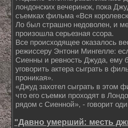
лондонских вечеринок, пока Джу
съемках фильма «Вся королевск
Ло был страшно недоволен, и 
произошла серьезная ссора.
Все происходящее оказалось ве
режиссеру Энтони Мингелле: ес
Сиенны и ревность Джуда, ему 
уговорить актера сыграть в фил
проникая».
«Джуд захотел сыграть в этом ф
что его съемки проходят в Лондон
рядом с Сиенной», - говорит оди
"Давно умерший: месть дж