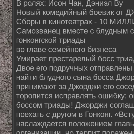
В ролях: Исон Чан, Дэниэл Ву
Новый комедийный боевик от 
Сборы в кинотеатрах - 10 М
Самозванец вместе с блудным 
гонконгской триады
во главе семейного бизнеса
Умирает престарелый босс триа
Двое его подручных отправлены в
найти блудного сына босса Джо
принимают за Джорджи его сосе
торопится исправлять ошибку: о
боссом триады! Джорджи соглаша
поехать с другом в Гонконг. «Вст
наслаждается положением глав
организации, но терпит пораже