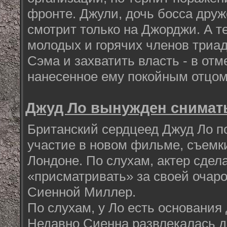
фронте. Джули, дочь босса дру
смотрит только на Джорджи. А т
молодых и горячих членов триад
Сэма и захватить власть - в отм
нанесенное ему покойным отц
Джуд Ло вынужден снимат
Британский сердцеед Джуд Ло по
участие в новом фильме, съемки
Лондоне. По слухам, актер сдела
«присматривать» за своей очар
Сиенной Миллер.
По слухам, у Ло есть основания
Недавно Сиенна развлекалась до