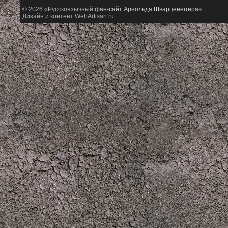
© 2026 «Русскоязычный
фан-сайт Арнольда Шварценеггера
»
Дизайн и контент WebArtisan.ru