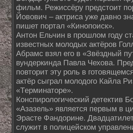
фильм. Режиссёру предстоит по
Йовович – актриса уже давно зна
пишет портал «Кинопоиск».
Антон Ельчин в прошлом году с
известных молодых актёров Гол
Абрамс взял его в «Звёздный пут
вундеркинда Павла Чехова. Пред
повторит эту роль в готовящемс
актёр сыграл молодого Кайла Ри
«Терминаторе».
Конспирологический детектив Б
«Азазель» является первым в ц
Эрасте Фандорине. Двадцатиле
служит в полицейском управлен