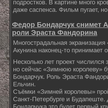
подростков. В картине много кро
даже саспенса. Фильм пугает, но
Федор Бондарчук снимет А
роли Эраста Фандорина
Многострадальная экранизация 
Акунина наконец-то принимает о
Несколько лет проект числился
но сейчас «Зимнюю королеву» б
Бондарчук. Роль Эраста Фандор
Ельчин.
Съёмки «Зимней королевы» прой
Санкт-Петербурге и Будапеште.
Бондарчука это будет первый к