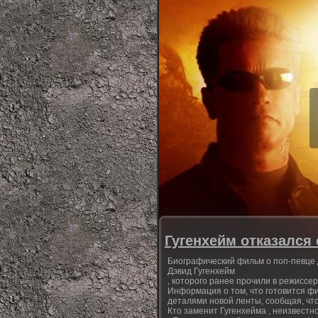
Гугенхейм отказался
Биографический фильм о поп-певце 
Дэвид Гугенхейм
, которого ранее прочили в режиссер
Информация о том, что готовится фи
деталями новой ленты, сообщая, что
Кто заменит Гугенхейма , неизвестн