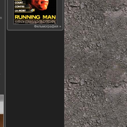
on
Фильмография »
т