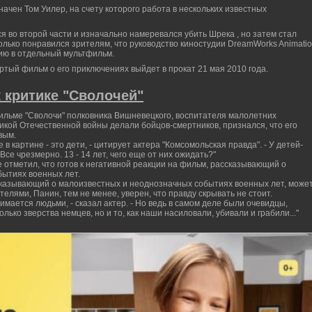
чен Том Уилер, на счету которого работа в нескольких известных
ся во второй части и изначально намеревался убить Шрека , но затем стал
олько понравился зрителям, что руководство киностудии DreamWorks Animati
ию в отдельный мультфильм.
ертый фильм о его приключениях выйдет в прокат 21 мая 2010 года.
к критике "Сволочей"
ильме "Сволочи" полковника Вишневецкого, воспитателя малолетних
ликой Отечественной войны делали бойцов-смертников, признался, что его
вым.
в картине - это дети, - цитирует актера "Комсомольская правда". - У детей-
Все чрезмерно. 13 - 14 лет, чего еще от них ожидать?"
 отметил, что готов к негативной реакции на фильм, рассказывающий о
ытиях военных лет.
сказывающий о малоизвестных и неоднозначных событиях военных лет, може
елями, Панин, тем не менее, уверен, что правду скрывать не стоит.
имается людьми, - сказал актер. - Но ведь в самом деле были очевидцы,
лько зверства немцев, но и то, как наши насиловали, убивали и грабили..."