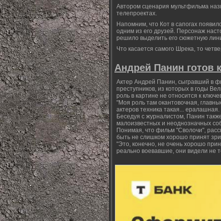
Автором сценария мультфильма назна
телепроектах.
Напомним, что Кот в сапогах появил
одним из его друзей. Персонаж наст
решило выделить его сюжетную лин
Что касается самого Шрека, то четв
Андрей Панин готов 
Актер Андрей Панин, сыгравший в ф
преступников, из которых в годы Ве
роль в картине не относится к ключе
"Моя роль там окантовочная, главные 
актеров техника такая... ералашная. 
Беседуя с журналистом, Панин также
малоизвестных и неоднозначных соб
Понимая, что фильм "Сволочи", рас
быть не слишком хорошо принят зрит
"Это, конечно, не очень хорошо прин
реально воевавшие, они видели не то