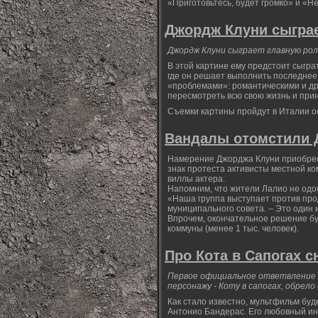
«Приготовьтесь, будет громко» и «Н
Джордж Клуни сыграе
Джордж Клуни сыграет главную роль
В этой картине ему предстоит сыгра
где он решает выполнить последнее 
«проблемами»: романтическими и др
пересмотреть всю свою жизнь и при
Съемки картины пройдут в Италии ос
Вандалы отомстили 
Намерение Джорджа Клуни приобрест
знак протеста активисты местной к
виллы актера.
Напомним, что жители Лалио не одо
«Наша группа выступает против про
муниципального совета. – Это один 
Впрочем, окончательное решение бу
коммуны (менее 1 тыс. человек).
Про Кота в Сапогах 
Первое официальное ответвление о
персонажу - Коту в сапогах, обрело
Как стало известно, мультфильм буде
Антонио Бандерас. Его любовный инт