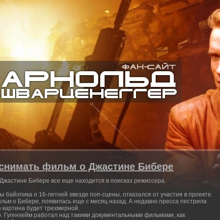
 снимать фильм о Джастине Бибере
Джастине Бибере все еще находится в поисках режиссера.
ы байопика о 16-летней звезде поп-сцены, отказался от участия в проекте.
льм о Бибере, появилась еще с месяц назад. А недавно пресса пестрила
 картина будет трехмерной.
о. Гугенхейм работал над такими документальными фильмами, как