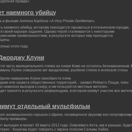
еудобная правда».
т наемного убийцу
 в фильме Антона Корбина «A Very Private Gentleman».
ть наемного убийцу, которому приходится скрываться в итальянском городке,
в своей карьере задание. Однако герой сталкивается с некоторыми
ужескими привязанностями, в результате которых ему приходится
нципы.
енью этого года.
Джорджу Клуни
и часть муниципального пляжа на озере Комо не осталось безнаказанным. 
оммуны Лалио совершили акт вандализма: разбили стекла и исписали стены
брили намерение Клуни приобрести пляж.
дажи или захвата общественных территорий, - заявил Роберто Поцци, член
из немногих выходов к озеру, и им пользуются местные жители».
дет принято в результате референдума, в котором примут участие все жител
снимут отдельный мультфильм
т анимационного сериала о Шреке, посвященное другому его популярному
 дату премьеры.
т выпущен в прокат 30 марта 2012 года. Озвучивать Кота, как и раньше, буде
ерес - Кошечка будет говорить с экрана голосом Сальмы Хайек.