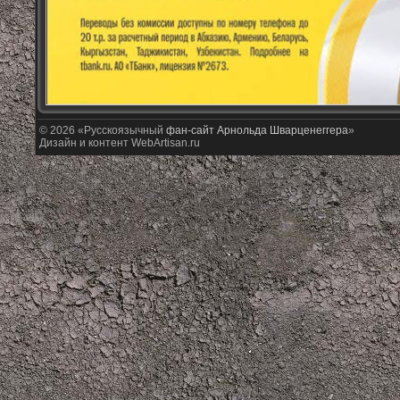
© 2026 «Русскоязычный
фан-сайт Арнольда Шварценеггера
»
Дизайн и контент WebArtisan.ru