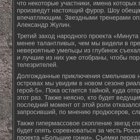
что некоторые участники, имена которых 
произведут настоящий фурор. Шоу обеща
впечатляющим. Звездными тренерами опя
Александр Жулин.
Третий заход народного проекта «Минута
менее талантливых, чем мы видели в пр
невероятные умельцы из глубинок съехал
и лучшие из них уже отобраны, чтобы по
телезрителей.
Долгожданные приключения смельчаков н
островах мы увидим в новом сезоне риа
герой-5». Пока остается тайной, куда отп
этот раз. Также неясно, кто будет ведущи
последний момент от этой роли отказалс
запросивший, по мнению продюсеров, сл
Также гипермассовое скопление звезд спо
будет опять соревноваться за честь Росс
проекта «Большие гонки». Съемки перед