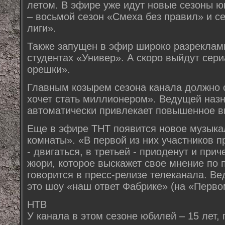
летом. В эфире уже идут новые сезоны ю
– восьмой сезон «Смеха без правил» и с
лиги».
Также запущен в эфир широко разреклам
студентах «Универ». А скоро выйдут сер
орешки».
Главным козырем сезона канала должно с
хочет стать миллионером». Ведущей назн
автоматически привлекает повышенное вн
Еще в эфире ТНТ появится новое музыка
комнаты». «В первой из них участников пр
- двигаться, в третьей - приоденут и прич
жюри, которое выскажет свое мнение по п
говорится в пресс-релизе телеканала. В
это шоу «наш ответ Фабрике» (на «Перво
НТВ
У канала в этом сезоне юбилей – 15 лет, 