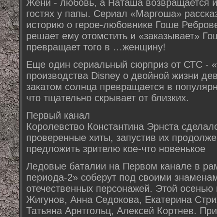
Жени - любовь, а Наташа возвращается и
гостях у папы. Сериал «Маргоша» расск
историю о герое-любовнике Гоше Реброве
решает ему отомстить и «заказывает» Го
превращает того в …женщину!
Еще один сериальный сюрприз от СТС - 
производства Disney о двойной жизни дев
закатом солнца превращается в популяр
что тщательно скрывает от близких.
Первый канал
Королевство Константина Эрнста сделало
проверенные хиты, запустив их продолже
предложить зрителю кое-что новенькое
Ледовые баталии на Первом канале в ра
периода-2» соберут под своими знамена
отечественных персонажей. Этой осенью 
Жигунов, Анна Седокова, Екатерина Стри
Татьяна Арнтгольц, Алексей Кортнев. Пр