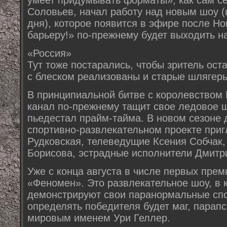
умеет придумывать форматы», как сам с
Соловьев, начал работу над новым шоу (
дня), которое появится в эфире после Но
барьеру!» по-прежнему будет выходить на
«Россия»
Тут тоже постарались, чтобы зритель ост
с блеском реализованы и старые шлягер
В принципиальной битве с королевством 
канал по-прежнему тащит свое ледовое 
пьедестал прайм-тайма. В новом сезоне 
спортивно-развлекательном проекте при
Рудковская, телеведущие Ксения Собчак,
Борисова, эстрадные исполнители Дмитр
Уже с конца августа в числе первых прем
«Феномен». Это развлекательное шоу, в 
демонстрируют свои паранормальные спо
определять победителя будет маг, парапс
мировым именем Ури Геллер.