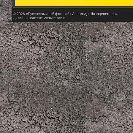
© 2026 «Русскоязычный
фан-сайт Арнольда Шварценеггера
»
Дизайн и контент WebArtisan.ru