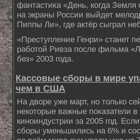
фантастика «День, когда Земля 
на экраны России выйдет мелод
Пиппы Ли», где актёр сыграл не
«Преступление Генри» станет п
работой Ривза после фильма «
без» 2003 года.
Кассовые сборы в мире уп
чем в США
На дворе уже март, но только с
некоторые важные показатели в
киноиндустрии за 2005 год. Есл
сборы уменьшились на 6% и сост