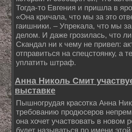
Тогда-то Евгения и пришла в яро
«Она кричала, что мы за это от
гаишники. – Упрекала, что мы з
делом. И даже грозилась, что л
Скандал ни к чему не привел: а
отправиться на спецстоянку, а 
уплатить штраф.
Анна Николь Смит участву
выставке
Пышногрудая красотка Анна Ник
требованию продюсеров непреме
она хочет участвовать в новом 
будет называться по имени этой