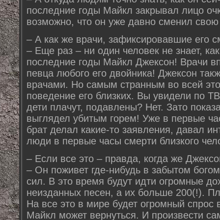
последние годы Майкл закрывал лицо оч
возможно, что он уже давно сменил свою
– А как же врачи, зафиксировавшие его 
– Еще раз – ни один человек не знает, ка
последние годы Майкл Джексон! Врачи вп
певца любого его двойника! Джексон такж
врачами. Но самым странным во всей это
поведение его близких. Вы увидели по ТВ 
дети плачут, подавлены? Нет. Зато показ
выглядел убитым горем! Уже в первые ч
брат делал какие-то заявления, давал инт
люди в первые часы смерти близкого чел
– Если все это – правда, когда же Джекс
– Он поживет где-нибудь в забытом богом
сил. В это время будут идти огромные до
неизданных песен, а их больше 200(!). П
На все это в мире будет огромный спрос в
Майкл может вернуться. И произвести са