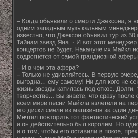
– Когда объявили о смерти Джексона, я в
одним западным музыкальным менеджеро
известно, что Джексон объявил тур из 50
Тайнам звезд Яна. - И вот этот менеджер
концертов не будет. Накануне их Майкл ис
содрогнется от самой грандиозной аферы
– И в чем эта афера?
– Только не удивляйтесь. В первую очер
выгодна... ему самому! Ни для кого не се
жизнь звезды катилась под откос. Долги, 
творчестве... Вы знаете, что сразу после
всем мире песни Майкла взлетели на пер
его диски смели из магазинов за один де
Мечтал повторить тот фантастический усп
и он действительно был королем. Но одн
и о том, чтобы его оставили в покое, пр