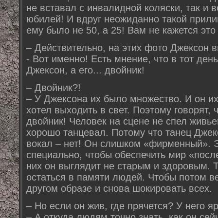
не вставал с инвалидной коляски, так и в
юбилей! И вдруг неожиданно такой прили
ему было не 50, а 25! Вам не кажется эт
– Действительно, на этих фото Джексон в
- Вот именно! Есть мнение, что в тот ден
Джексон, а его... двойник!
– Двойник?!
– У Джексона их было множество. И он их
хотел выходить в свет. Поэтому говорят, 
двойник! Человек на сцене не спел живье
хорошо танцевал. Потому что танец Джек
вокал – нет! Он слишком «фирменный». 
специально, чтобы обеспечить мир «пос
них он выглядит не старым и здоровым. 
остаться в памяти людей. Чтобы потом в
другом образе и снова шокировать всех.
– Но если он жив, где прячется? У него яр
– А откуда людям точно знать, как он се