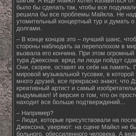
шагом. А еще Майкл хотел избавиться от
было бы сделать так, чтобы все подумали
решила бы все проблемы Майкла. Не над
утомительный концертный тур и думать о 
долгами.
– В конце концов это – лучший шанс, чтоб
стороны наблюдать за переполохом в мир
вызвала его кончина. При этом огромный
тура Джексона: вряд ли люди пойдут сда
Они, скорее, оставят их себе на память.
мировой музыкальной тусовке, в которой
много друзей, все прекрасно знают, что 
креативный артист и самый изобретатель
выдумывал! И версия о том, что он прост
находит все больше подтверждений...
– Например?
– Люди, которые присутствовали на посл
Джексона, уверяют: на сцене Майкл не б
больного, обессиленного человека. А вед