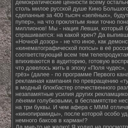
демократические ценности всему осталь
столь милое русской душе Кино Большого
сделанные за 400 тысяч «зелёных», будут
пупер», на что проклятым янки точно пон
миллионов! Мы - нация Левши, который б
спрашивается: на какой хрен? Да выпивш
«Ночной дозор» - не что иное, как демон
«кинематографической попсы» в её росс
соответствующий всем тем телепродукта
впихиваются в аудиторию, готовую воспр
что довелось жить в эпоху «Поля чудес»,
грёз» (далее - по программе Первого кан
рекламная кампания по превращению «ту
в модный блокбастер отечественного разли
незапамятные усилия других рекламщико
лёнями голубковыми, в беспамятстве нес
на три буквы. И чем афера с МММ отлич
«кинопирамиды», после которой особо у
немного баксов в карман!?
Да мне-то не жалко! Я ходил на просмот