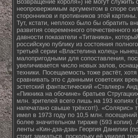
Возвращение короля») не могут служить с
неопровержимым аргументом в споре сил
сторонников и противников этой картины.
Тут, кстати, неплохо было бы обратить в
развития современного отечественного к
давности показатели «Титаника», которы
российскую публику из состояния полного
третьей серии «Властелина колец» ныне
малопригодными для сопоставления, пос
увеличивается число новых залов, осна
техники. Посещаемость тоже растёт, хотя 
сравнивать это с данными советских врем
эстетский фантастический «Сталкер» Анд
«Пикника на обочине» братьев Стругацких
млн. зрителей всего лишь на 193 копиях 
напечатано свыше трёхсот!). «Солярис» 
имел в 1973 году по 10,5 млн. посещений
более значительном тираже (593 копии). А
ленты «Кин-дза-дза» Георгия Данелии (по
стоит заикаться, поскольку её увидел те