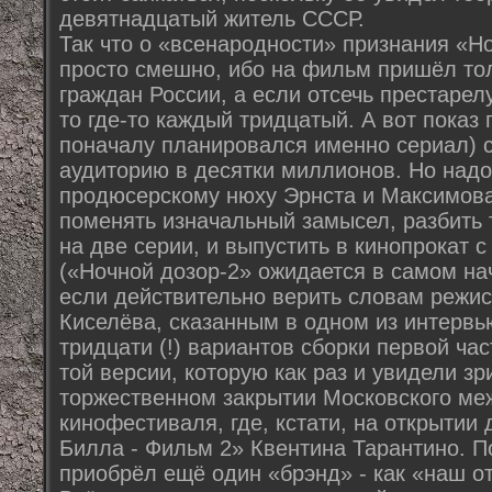
девятнадцатый житель СССР.
Так что о «всенародности» признания «Но
просто смешно, ибо на фильм пришёл тол
граждан России, а если отсечь престарел
то где-то каждый тридцатый. А вот показ
поначалу планировался именно сериал) 
аудиторию в десятки миллионов. Но надо
продюсерскому нюху Эрнста и Максимова
поменять изначальный замысел, разбить т
на две серии, и выпустить в кинопрокат 
(«Ночной дозор-2» ожидается в самом на
если действительно верить словам режи
Киселёва, сказанным в одном из интерв
тридцати (!) вариантов сборки первой час
той версии, которую как раз и увидели зр
торжественном закрытии Московского ме
кинофестиваля, где, кстати, на открытии
Билла - Фильм 2» Квентина Тарантино. П
приобрёл ещё один «брэнд» - как «наш о