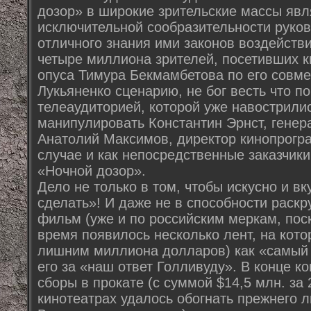
дозор» в широкие зрительские массы яв
исключительной сообразительности руков
отличного знания ими законов воздействи
четыре миллиона зрителей, посетивших к
опуса Тимура Бекмамбетова по его совм
Лукьяненко сценарию, не бог весть что п
телеаудиторией, которой уже навострилис
манипулировать Константин Эрнст, генер
Анатолий Максимов, директор кинопрогр
случае и как непосредственные заказчик
«Ночной дозор».
Дело не только в том, чтобы искусно и в
сделать»! И даже не в способности раск
фильм (уже и по российским меркам, пос
время появилось несколько лент, на кото
лишним миллиона долларов) как «самый 
его за «наш ответ Голливуду». В конце к
сборы в прокате (с суммой $14,5 млн. за
кинотеатрах удалось обогнать прежнего л