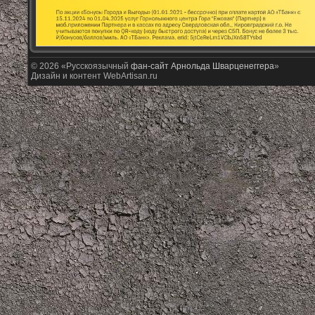
© 2026 «Русскоязычный
фан-сайт Арнольда Шварценеггера
»
Дизайн и контент WebArtisan.ru