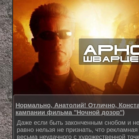
Нормально, Анатолий! Отлично, Конста
кампании фильма "Ночной дозор")
Даже если быть законченным снобом и н
равно нельзя не признать, что рекламна
весьма неудачного с художественной точ