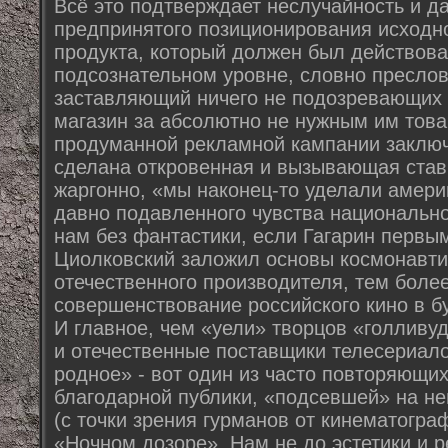
Всё это подтверждает неслучайность и д
предпринятого позиционирования исходн
продукта, который должен был действова
подсознательном уровне, словно преслов
заставляющий ничего не подозревающих 
магазин за абсолютно не нужным им тов
продуманной рекламной кампании заключ
сделана откровенная и вызывающая ставк
жаргонно, «мы наконец-то уделали амери
давно подавленного чувства национально
нам без фантастики, если Гагарин первым
Циолковский заложил основы космонавти
отечественного производителя, тем боле
совершенствование российского кино в б
И главное, чем «уели» творцов «голливуд
и отечественные поставщики телесериало
родное» - вот один из часто повторяющих
благодарной публики, «подсевшей» на н
(с точки зрения гурманов от кинематогр
«Ночном дозоре». Нам не до эстетики и 