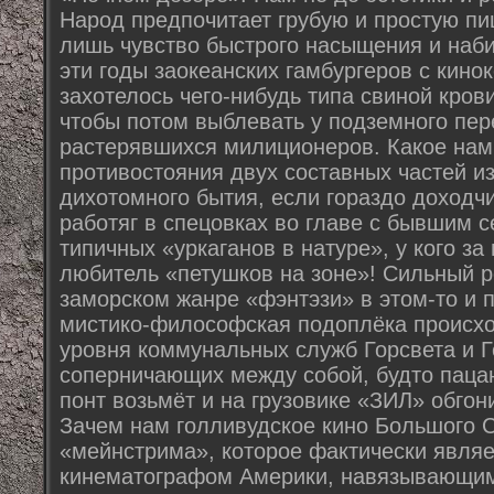
Народ предпочитает грубую и простую пи
лишь чувство быстрого насыщения и наби
эти годы заокеанских гамбургеров с кино
захотелось чего-нибудь типа свиной кров
чтобы потом выблевать у подземного пер
растерявшихся милиционеров. Какое нам
противостояния двух составных частей и
дихотомного бытия, если гораздо доходч
работяг в спецовках во главе с бывшим 
типичных «уркаганов в натуре», у кого за
любитель «петушков на зоне»! Сильный р
заморском жанре «фэнтэзи» в этом-то и п
мистико-философская подоплёка происхо
уровня коммунальных служб Горсвета и Г
соперничающих между собой, будто пацан
понт возьмёт и на грузовике «ЗИЛ» обгон
Зачем нам голливудское кино Большого С
«мейнстрима», которое фактически явля
кинематографом Америки, навязывающим 