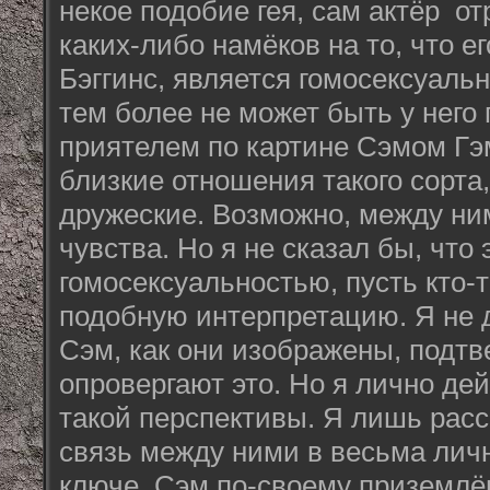
некое подобие гея, сам актёр о
каких-либо намёков на то, что е
Бэггинс, является гомосексуаль
тем более не может быть у него
приятелем по картине Сэмом Гэм
близкие отношения такого сорта
дружеские. Возможно, между ни
чувства. Но я не сказал бы, что 
гомосексуальностью, пусть кто-т
подобную интерпретацию. Я не 
Сэм, как они изображены, подт
опровергают это. Но я лично де
такой перспективы. Я лишь рас
связь между ними в весьма ли
ключе. Сэм по-своему приземлё