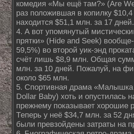
комедия «Мы ещё там?» (Are We 
раз положившая в копилку $10,4 
находится $51,1 млн. за 17 дней.
4. А вот упомянутый мистически
прятки» (Hide and Seek) вообще-
59,5%) во второй уик-энд прокат
счёт лишь $8,9 млн. Общая сумм
млн. за 10 дней. Пожалуй, на фи
около $65 млн.
5. Спортивная драма «Малышка н
Dollar Baby) хоть и опустилась н
прежнему показывает хорошие ре
Теперь у неё $34,7 млн. за 52 д
были превзойдены затраты на п
6. Биографическая ретро-драма