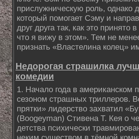
прислужническую роль, однако 
который помогает Сэму и направ
друг друга так, как это принято в
что я вижу в этом». Тем не мене
признать «Властелина колец» 
Недорогая страшилка луч
комедии
1. Начало года в американском 
сезоном страшных триллеров. В
прятки» лидерство захватил «Бу
(Boogeyman) Стивена Т. Кея о ч
детства психически травмирован
неким существом в тёмной ком