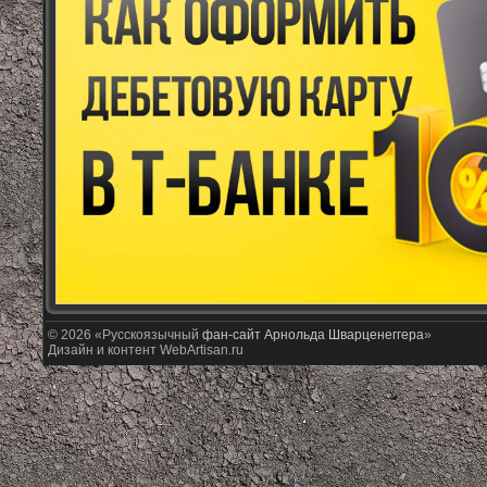
© 2026 «Русскоязычный
фан-сайт Арнольда Шварценеггера
»
Дизайн и контент WebArtisan.ru