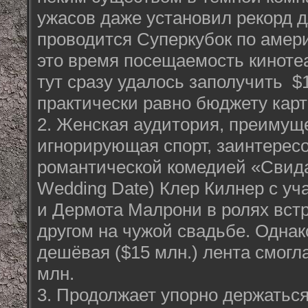
ужасов даже установил рекорд дл
проводится Суперкубок по амер
это время посещаемость кинотеа
тут сразу удалось заполучить $1
практически равно бюджету кар
2. Женская аудитория, преимущ
игнорирующая спорт, заинтерес
романтической комедией «Свида
Wedding Date) Клер Килнер с у
и Дермота Малрони в ролях вст
другом на чужой свадьбе. Однак
дешёвая ($15 млн.) лента смогла
млн.
3. Продолжает упорно держатьс