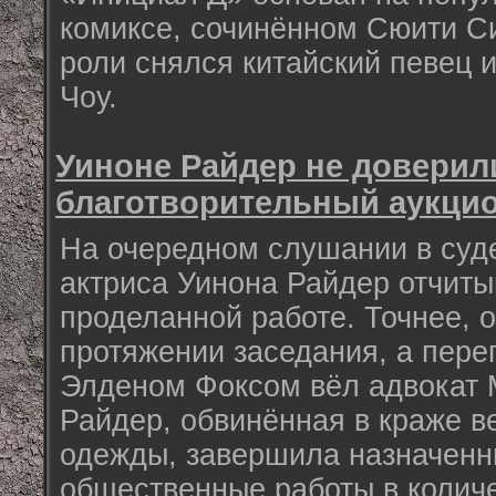
комиксе, сочинённом Сюити Си
роли снялся китайский певец 
Чоу.
Уиноне Райдер не доверил
благотворительный аукци
На очередном слушании в суд
актриса Уинона Райдер отчиты
проделанной работе. Точнее, 
протяжении заседания, а пере
Элденом Фоксом вёл адвокат 
Райдер, обвинённая в краже в
одежды, завершила назначенн
общественные работы в количе