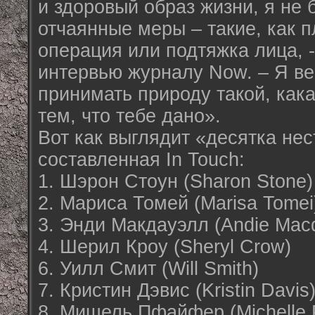
и здоровый образ жизни, я не 
отчаянные меры – такие, как 
операция или подтяжка лица, -
интервью журналу Now. – Я ве
принимать природу такой, кака
тем, что тебе дано».
Вот как выглядит «десятка не
составленная In Touch:
1. Шэрон Стоун (Sharon Stone)
2. Мариса Томей (Marisa Tomei
3. Энди Макдауэлл (Andie Macd
4. Шерил Кроу (Sheryl Crow)
6. Уилл Смит (Will Smith)
7. Кристин Дэвис (Kristin Davis
8. Мишель Пфайфер (Michelle Pf