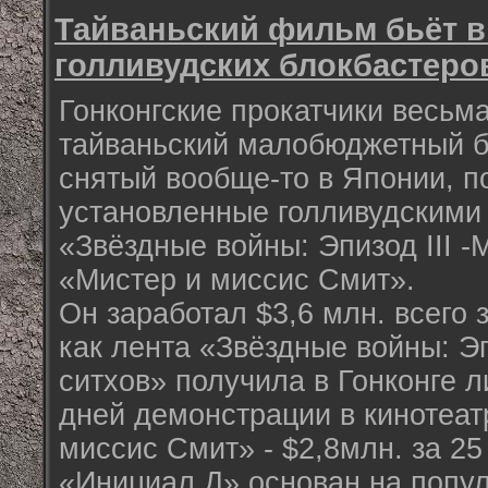
Тайваньский фильм бьёт в
голливудских блокбастеро
Гонконгские прокатчики весьма
тайваньский малобюджетный б
снятый вообще-то в Японии, п
установленные голливудским
«Звёздные войны: Эпизод III -
«Мистер и миссис Смит».
Он заработал $3,6 млн. всего з
как лента «Звёздные войны: Эп
ситхов» получила в Гонконге л
дней демонстрации в кинотеат
миссис Смит» - $2,8млн. за 25
«Инициал Д» основан на попу