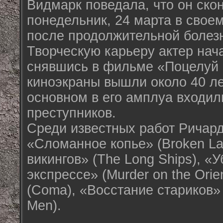
Видмарк поведала, что он ско
понедельник, 24 марта в свое
после продолжительной болез
Творческую карьеру актер нача
снявшись в фильме «Поцелуй 
киноэкраны вышли около 40 ле
основном в его амплуа входил
преступников.
Среди известных работ Ричар
«Сломанное копье» (Broken La
викингов» (The Long Ships), «
экспрессе» (Murder on the Orie
(Coma), «Восстание стариков» 
Men).