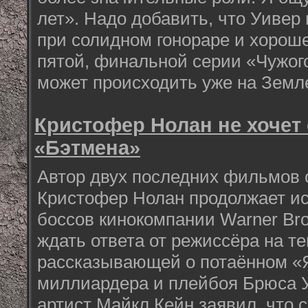
лет». Надо добавить, что Уивер
при солидном гонораре и хорош
пятой, финальной серии «Чужого
может происходить уже на Земл
Кристофер Нолан не хочет 
«Бэтмена»
Автор двух последних фильмов 
Кристофер Нолан продолжает и
боссов кинокомпании Warner Bro
ждать ответа от режиссёра на т
рассказывающей о потаённом «Я
миллиардера и плейбоя Брюса У
артист Майкл Кейн заявил, что 