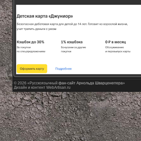
© 2026 «Русскоязычный
фан-сайт Арнольда Шварценеггера
»
Дизайн и контент WebArtisan.ru