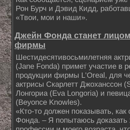
Рон Бурч и Дэвид Кидд, работа
«Твои, мои и наши».
Джейн Фонда станет лицом
фирмы
Шестидесятивосьмилетняя актр
(Jane Fonda) примет участие в 
продукции фирмы L’Oreal, для ч
актрисы Скарлетт Джоханссон (Sc
Лонгориа (Eva Longoria) и певи
(Beyonce Knowles).
«Кто-то должен показывать, как 
Фонда. – Я попытаюсь доказат
профессии и моего возраста, чт