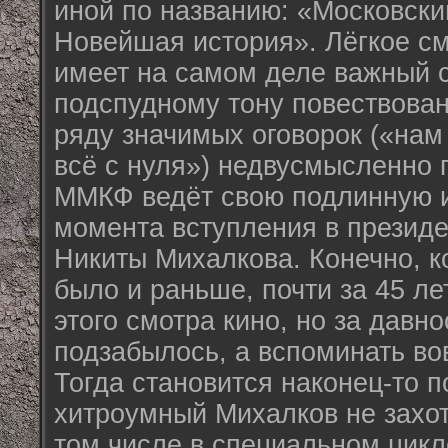
иной по названию: «Московски
Новейшая история». Лёгкое с
имеет на самом деле важный с
подспудному тону повествован
ряду значимых оговорок («нам
всё с нуля») недвусмысленно 
ММКФ ведёт свою подлинную 
момента вступления в презид
Никиты Михалкова. Конечно, к
было и раньше, почти за 45 л
этого смотра кино, но за давн
подзабылось, а вспоминать вов
Тогда становится наконец-то 
хитроумный Михалков не захот
том числе в специальном цикл