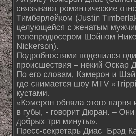
связывают романтические отн
Тимберлейком (Justin Timberla
целующейся с женатым мужчи
телепродюсером Шэйном Нике
Nickerson).
Подробностями поделился оди
происшествия – некий Оскар Д
По его словам, Кэмерон и Шэй
где снимается шоу MTV «Trippi
кустами.
«Кэмерон обняла этого парня 
в губы, - говорит Дюран. – Он
добрых три минуты».
Пресс-секретарь Диас Брэд К