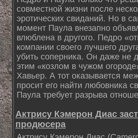
совместной жизни после неско
эротических свиданий. Но в с
момент Паула внезапно объявл
влюблена в другого. Педро «о
компании своего лучшего друг
убить соперника. Он даже не д
этим «козлом в чужом огороде
Хавьер. А тот оказывается меж
просит его найти любовника с
Паула требует разрыва отнош
Актрису Кэмерон Диас зас
продюсера
Актрису Кэмерон Диас (Camero