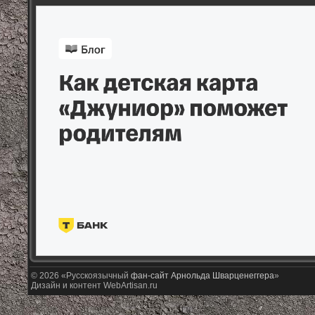
© 2026 «Русскоязычный
фан-сайт Арнольда Шварценеггера
»
Дизайн и контент WebArtisan.ru