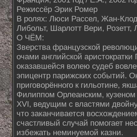
Режиссёр Эрик Ромер
В ролях: Люси Рассел, Жан-Кло
Либольт, Шарлотт Вери, Розетт,
О ЧЁМ:
Зверства французской революц
очами английской аристократки 
оказавшейся волею судеб вовле
эпицентр парижских событий. О
приговорённого к гильотине, якш
Филиппом Орлеанским, кузеном
XVI, ведущим с властями двойну
что заканчивается восхождение
счастливый случай помогает не
избежать неминуемой казни.