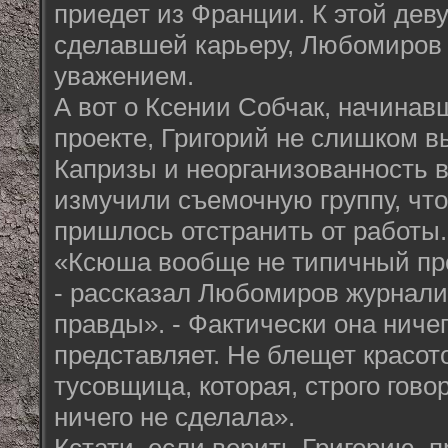
приедет из Франции. К этой дев
сделавшей карьеру, Любомиров
уважением.
А вот о Ксении Собчак, начинав
проекте, Григорий не слишком в
Капризы и неорганизованность 
измучили съемочную группу, чт
пришлось отстранить от работы.
«Ксюша вообще не типичный пр
- рассказал Любомиров журнал
правды». - Фактически она ничег
представляет. Не блещет красот
тусовщица, которая, строго гово
ничего не сделала».