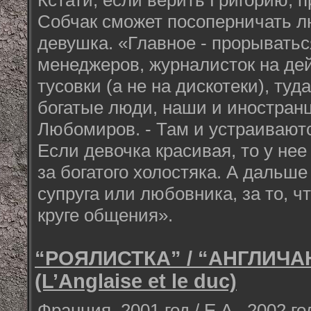
Кстати, если верить Григорию, 
Собчак сможет посоперничать 
девушка. «Главное - прорыватьс
менеджеров, журналисток на де
тусовки (а не на дискотеки), туд
богатые люди, наши и иностранц
Любомиров. - Там и устраиваютс
Если девочка красивая, то у не
за богатого холостяка. А дальше
супруга или любовника, за то, ч
круге общения».
“РОЯЛИСТКА” / “АНГЛИЧА
(L’Anglaise et le duc)
Франция, 2001 год / Е.А., 2002 го