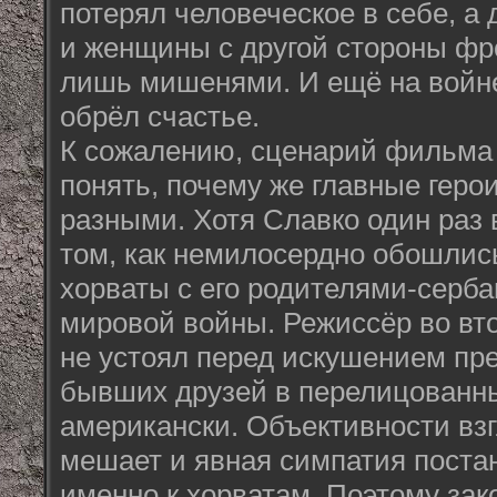
потерял человеческое в себе, а
и женщины с другой стороны фр
лишь мишенями. И ещё на войн
обрёл счастье.
К сожалению, сценарий фильма 
понять, почему же главные геро
разными. Хотя Славко один раз 
том, как немилосердно обошли
хорваты с его родителями-серба
мировой войны. Режиссёр во вт
не устоял перед искушением пр
бывших друзей в перелицованны
американски. Объективности вз
мешает и явная симпатия пост
именно к хорватам. Поэтому зак