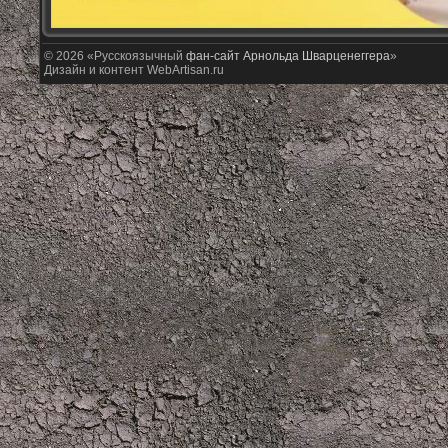
© 2026 «Русскоязычный
фан-сайт Арнольда Шварценеггера
»
Дизайн и контент WebArtisan.ru