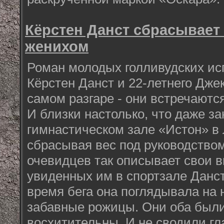
Кёрстен Данст сбрасывает 
женихом
Роман молодых голливудских ис
Кёрстен Данст и 22-летнего Дже
самом разгаре - они встречаютс
И близки настолько, что даже з
гимнастическом зале «Истон» в
сбрасывая вес под руководством
очевидцев так описывает свои в
увиденных им в спортзале Данст
время бега она поглядывала на 
забавные рожицы. Они оба были
восхитительны. И не сводили гла