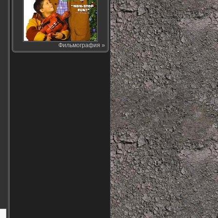
з
Фильмография »