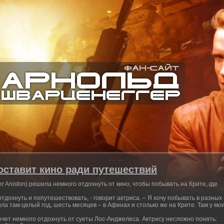
ставит кино ради путешествий
 Aniston) решила немного отдохнуть от кино, чтобы побывать на Крите, где
отдохнуть и попутешествовать, - говорит актриса. – Я хочу побывать в разных
жила там целый год, шесть месяцев – в Афинах и столько же на Крите. Там у мо
чет немного отдохнуть от суеты Лос-Анджелеса. Актрису несложно понять: