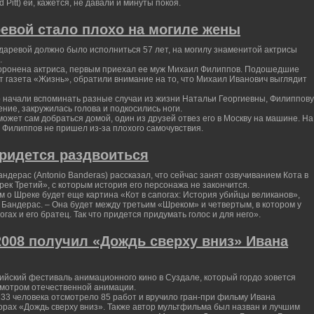
Pitt) ей, кажется, не давали и минуты покоя.
евой стало плохо на могиле жены
ундаревой должно было исполниться 57 лет, на могилу знаменитой актрисы
.
хоронена актриса, первым приехал ее муж Михаил Филиппов. Подошедшие
ет газета «Жизнь», обратили внимание на то, что Михаил Иванович выглядит
о начали вспоминать разные случаи из жизни Натальи Георгиевны, Филиппову
ение, закружилась голова и подкосились ноги.
ожет сам добраться домой, один из друзей отвез его в Москву на машине. На
 Филиппов не пришел из-за плохого самочувствия.
ридется раздвоиться
ндерас (Antonio Banderas) рассказал, что сейчас занят озвучиванием Кота в
ек Третий», с которым история его персонажа не закончится.
 о Шреке будет еще картина «Кот в сапогах: История убийцы великанов»,
 Бандерас. – Она будет между третьим «Шреком» и четвертым, в котором у
огах и его братец. Так что придется придумать голос и для него».
2008 получил «Дождь сверху вниз» Ивана
йский фестиваль анимационного кино в Суздале, который гордо зовется
мотром отечественной анимации.
33 человека отсмотрело 85 работ и вручило гран-при фильму Ивана
орах «Дождь сверху вниз». Также автор мультфильма был назван и лучшим