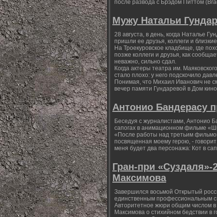
после развода с Брэдом Питтом (Brad 
Мужу Натальи Гундар
28 августа, в день, когда Наталье Г
пришли ее друзья, коллеги и близкие
На Троекуровское кладбище, где по
позже коллеги и друзья, как сообща
неважно, сильно сдал.
Когда актеры театра им. Маяковског
стало плохо: у него подскочило давл
Понимая, что Михаил Иванович не см
вечер памяти Гундаревой в Дом кино
Антонио Бандерасу п
Беседуя с журналистами, Антонио Ба
сапогах в анимационном фильме «Шр
«После работы над третьим фильмом
посвященная моему герою, - говорит
меня будет два персонажа: Кот в сап
Гран-при «Суздаля»-
Максимова
Завершился восьмой Открытый росси
единственным профессиональным с
Авторитетное жюри общим числом в 
Максимова о стихийном бедствии в г