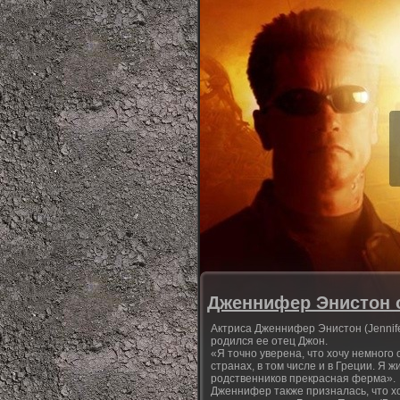
Дженнифер Энистон о
Актриса Дженнифер Энистон (Jennifer
родился ее отец Джон.
«Я точно уверена, что хочу немного 
странах, в том числе и в Греции. Я 
родственников прекрасная ферма».
Дженнифер также призналась, что хо