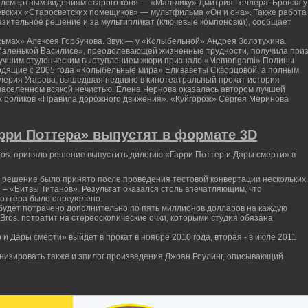
дсмертным видениям старого коня — «Мальчику» Дмитрия Геллера. Бронза у
евских «Старосветских помещиков» — мультфильма «Он и она». Также работа
азительное решение и за мультипликат (ключевые компоновки), сообщает
сьмах» Алексея Горбунова. Звук — у «Колыбельной» Андрея Золотухина.
Маленькой Василисе», преодолевающей жизненные трудности, получила при
 Лучшим студенческим выступлением жюри признало «Memorigami» Полины
одящие с 2005 года «Колыбельные мира» Елизаветы Скворцовой, а полным
лерия Угарова, вышедшая недавно в кинотеатральный прокат история
 населенном всякой нечистью. Елена Чернова оказалась автором лучшей
 роликов «Правила дорожного движения». «Куйгорож» Сергея Меринова
рри Поттера» выпустят в формате 3D
ros. приняло решение выпустить дилогию «Гарри Поттер и Дары смерти» в
 решение было принято после проведения тестовой конвертации нескольких
 – «Битвы Титанов». Результат оказался столь впечатляющим, что
Поттера было определено.
будет потрачено дополнительно по пять миллионов долларов на каждую
Bros. потратит на стереоскопические очки, которыми студия обязана
и Дары смерти» выйдет в прокат в ноябре 2010 года, вторая - в июле 2011
низировать также и эпилог произведения Джоан Роулинг, описывающий