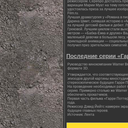
режиссером. Серебро досталось пре
вариации Марии Муат на тему гогол
удостоилась приза за лучшее изобр
Film.ru.
Лучшая драматургия у «Романа в пи
Дарина Шмит, снявшая историю о «
за лучший детский фильм и дебют.
Грековой. Лучшим циклом стали вых
метром — «Бабка-Ежка и другие» Ва
маленькой девочки в большом лесу,
прикладной анимации — социальных
получил приз зрительских симпатий.
Последние серии «Га
Руководство кинокомпании Warner B
формате 3D.
Утверждается, что соответствующее
эпизодов другой картины киностудии
стереоскопическое будущее Гарри 
На проведение необходимых работ 
серию. Примерно столько же Warner 
обеспечить прокатчиков.
Первая часть фильма «Гарри Поттер 
года.
Режиссер Дэвид Йейтс намерен экра
будущее главных героев.
Источник: Лента