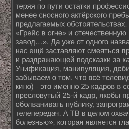
теряя по пути остатки професси
менее сносного актёрского преб
предлагаемых обстоятельствах.
«Грейс в огне» и отечественную
завод…». Да уже от одного назв
нас ещё заставляют смеяться п
и раздражающей подсказки за к
Унификация, манипуляция, деб
забываем о том, что всё телевид
кино) - это именно 25 кадров в с
пресловутый 25-й кадр, якобы 
оболванивать публику, запрогра
телепередач. А ТВ в целом охва
болезнью», которая является гл