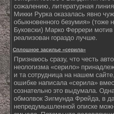
сожалению, литературная линия
Микки Рурка оказалась явно чу
обыкновенного безумия» (тоже 
Буковски) Марко Феррери мотив 
реализован гораздо лучше.
Сплошное засилье «серила»
Признаюсь сразу, что честь авт
неологизма «серило» принадлеж
и та сотрудница на нашем сайте
ошибке написала «серила» вмес
сознательно это выдумала. Одна
обмолвок Зигмунда Фрейда, в д
непредумышленной описке можн