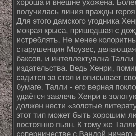
хороша и внешне ухожена. Боле
получилась линия вражды героя
Для этого дамского угодника Хен
мокрая крыса, пришедшая с дож
истреблять. Не менее колорит
старушенция Моузес, делающая 
баксов, и интеллектуалка Талли
издательства. Ведь Хенри, поми
садится за стол и описывает св
бумаге. Талли - его верная покл
удаётся завлечь Хенри в золотую
должен нести «золотые литерат
этот тип может быть хорошим л
постоянно пьян. К тому же Талл
соперничестве с Вандой ничего н