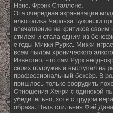
Нэнс, Фрэнк Сталлоне.
Эта очередная экранизация мод
алкоголика Чарльза Буковски пр
впечатление на критиков своим
стилем и стала одним из бенефи
е годы Микки Рурка. Микки игра
всем пылом хронического алког
Известно, что сам Рурк неоднок
своих подружек и выступал на ри
профессиональный боксёр. В ро
пришлось только соорудить похо
Отношения Хенри с одинокой п
убедительно, хотя с трудом вери
образа. Ведь стильная Фэй Дан