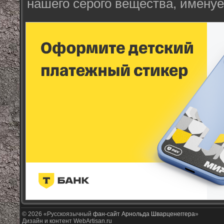
нашего серого вещества, именуе
© 2026 «Русскоязычный
фан-сайт Арнольда Шварценеггера
»
Дизайн и контент WebArtisan.ru