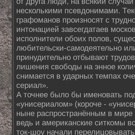
от друга люди, на всякий случа
несколькими псевдонимами. Те
графоманов произносят с трудн
интонацией завсегдатаев москов
исполнители обоих полов, суще
любительски-самодеятельно или 
принудительно отбывают трудов
лишения свободы на энное колич
снимается в ударных темпах оч
сериал».
А точнее было бы именовать п
«унисериалом» (короче - «унисе
ныне распространённым в мире 
ведь и американские ситкомы вс
ток-шоу начали перелицовывать