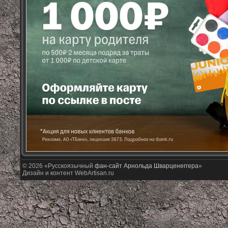
© 2026 «Русскоязычный
фан-сайт Арнольда Шварценеггера
»
Дизайн и контент WebArtisan.ru