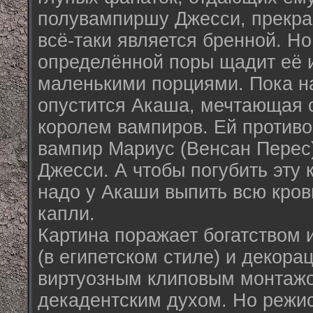
полувампиршу Джесси, прекра
всё-таки является бренной. Но
определённой поры щадит её и
маленькими порциями. Пока н
опустится Акаша, мечтающая 
королем вампиров. Ей против
вампир Мариус (Венсан Перес)
Джесси. А чтобы погубить эту 
надо у Акаши выпить всю кров
капли.
Картина поражает богатством
(в египетском стиле) и декорац
виртуозным клиповым монтаж
декадентским духом. Но режи