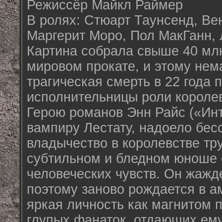
Режиссёр Майкл Раймер
В ролях: Стюарт Таунсенд, Ве
Маргерит Моро, Пол МакГанн, 
Картина собрала свыше 40 млн
мировом прокате, и этому нем
трагическая смерть в 22 года 
исполнительницы роли короле
Герою романов Энн Райс («Ин
вампиру Лестату, надоело бес
владычество в королевстве тр
субтильном и бледном юноше 
человеческих чувств. Он жажд
поэтому заново рождается в а
яркая личность как магнитом п
глупых фанаток, отдающих ему