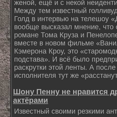
женой, ещё и с некой неиден
Между тем известный голливу
Голд в интервью на телешоу «
вообще высказал мнение, что
романе Тома Круза и Пенелоп
вместе в новом фильме «Вани
Кэмерона Кроу, это «старомод
подстава». И всё было предпр
раскрутки этой ленты. А посл
исполнителя тут же «расстану
Шону Пенну не нравится д
актёрами
Известный своими резкими ан