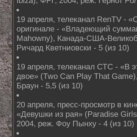
Ibiza), ФРГ, 2004, реж. Гернот Рол
19 апреля, телеканал RenTV - 
оригинале - «Владеющий сумма
Mahowny), Канада-США-Великобр
Ричард Кветниовски - 5 (из 10)
19 апреля, телеканал СТС - «В э
двое» (Two Can Play That Game)
Браун - 5,5 (из 10)
20 апреля, пресс-просмотр в кин
«Девушки из рая» (Paradise Girl
2004, реж. Фоу Пынху - 4 (из 10)