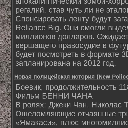
апокалиптический зомби-хорр
регалий, став чуть ли не этал
Спонсировать ленту будут заг
Reliance Big. Они смогли выд
миллионов долларов. Ожидаетс
вершащего правосудие в футу
будет посмотреть в формате 3
запланирована на 2012 год.
Новая полицейская история (New Police
Боевик, продолжительность 118
Фильм БЕННИ ЧАНА
В ролях: Джеки Чан, Николас 
Ошеломляющие отчаянные трю
«Ямакаси», плюс многомиллио