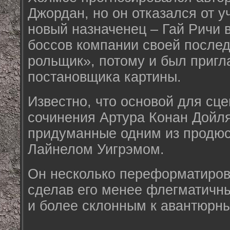
Джордан, но он отказался от у
новый назначенец – Гай Ричи 
боссов компании своей послед
рольщик», потому и был пригл
постановщика картины.
Известно, что основой для сце
сочинения Артура Конан Дойля
придуманные одним из продю
Лайнелом Уигрэмом.
Он несколько переформатирова
сделав его менее флегматичн
и более склонным к авантюрн