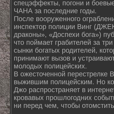
спецэффекты, погони и боевы
ЧАНА за послед­ние годы.
После вооруженного ограблен
инспектор полиции Винг (ДЖЕК
драконы», «Доспехи бога») пу
что пой­мает грабителей за тр
сынки богатых родителей, кото
принимают вызов и устраивают
молодых полицейских.
В ожесточен­ной перестрелке 
выжившим полицейским. Но ког
Джо распространяет в интерне
кровавых прошлогодних собы­т
ни перед чем, чтобы отомсти