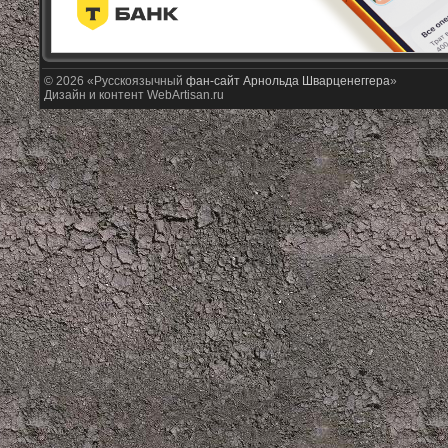
© 2026 «Русскоязычный
фан-сайт Арнольда Шварценеггера
»
Дизайн и контент WebArtisan.ru