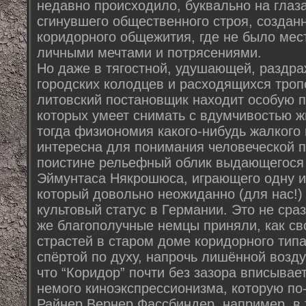
недавно происходило, буквально на глаз
сгинувшего общественного строя, создан
коридорного общежития, где не было мест
личными мечтами и потрясениями.
Но даже в тягостной, удушающей, разд
городских колодцев и расходящихся тро
литовский постановщик находит особую п
которых умеет снимать с вдумчивостью ж
тогда физиономия какого-нибудь жалкого
интересна для понимания человеческой п
поистине рельефный облик выдающегося 
Эймунтаса Някрошюса, играющего одну из
который довольно неожиданно (для нас!) 
культовый статус в Германии. Это не сра
же благополучные немцы приняли, как св
страстей в старом доме коридорного типа
спёртой по духу, напрочь лишённой возду
что “Коридор” почти без зазора вписывае
немого киноэкспрессионизма, которую по
Райнер Вернер Фассбиндер, например, в 