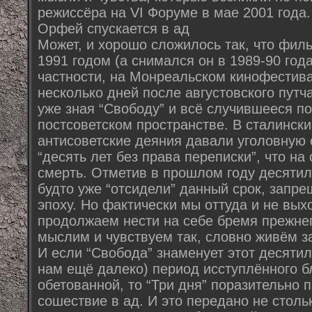
режиссёра на VI Форуме в мае 2001 года.
Орфей спускается в ад
Может, и хорошо сложилось так, что фил
1991 годом (а снимался он в 1989-90 года
частности, на Монреальском кинофестива
несколько дней после августовского путча
уже зная “Свободу” и всё случившееся по
постсоветском пространстве. В сталинск
антисоветские деяния давали уголовную
“десять лет без права переписки”, что н
смерть. Отметив в прошлом году десятил
будто уже “отсидели” данный срок, запр
эпоху. Но фактически мы оттуда и не вых
продолжаем нести на себе бремя прежнег
мыслим и чувствуем так, словно живём з
И если “Свобода” знаменует этот десяти
нам ещё далеко) период исступлённого б
обетованной, то “Три дня” поразительно
сошествие в ад. И это передано не столь