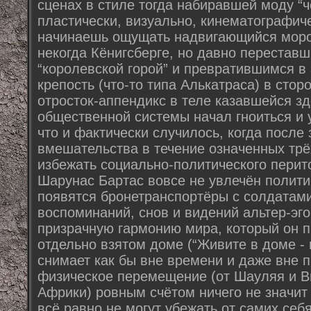
сценах в стиле тогда набиравшей моду “ч
пластически, визуально, кинематографиче
начинаешь ощущать надвигающийся морок
некогда Кёнигсберге, но давно перестав
“королевской горой” и превратившимся 
крепость (что-то типа Алькатраса) в сто
отросток-аппендикс в теле казавшейся з
общественной системы начал гноиться и 
что и фактически случилось, когда после
вмешательства в течение означенных трёх
избежать социально-политического перит
Шарунас Бартас вовсе не увлечён политик
появятся бронетранспортёры с солдатами
воспоминаний, снов и видений альтер-эг
призрачную гармонию мира, который он 
отдельно взятом доме (“Живите в доме - 
снимает как бы вне времени и даже вне п
физическое перемещение (от Шауляя и В
Африки) ровным счётом ничего не значит 
всё равно не могут убежать от самих себ