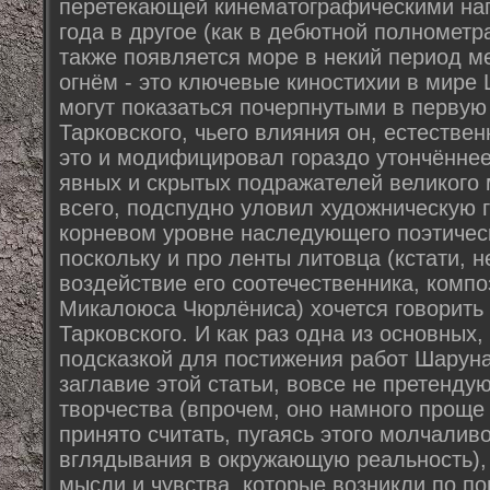
перетекающей кинематографическими на
года в другое (как в дебютной полнометра
также появляется море в некий период м
огнём - это ключевые киностихии в мире
могут показаться почерпнутыми в перву
Тарковского, чьего влияния он, естествен
это и модифицировал гораздо утончённее
явных и скрытых подражателей великого 
всего, подспудно уловил художническую г
корневом уровне наследующего поэтичес
поскольку и про ленты литовца (кстати, н
воздействие его соотечественника, компо
Микалоюса Чюрлёниса) хочется говорить 
Тарковского. И как раз одна из основных
подсказкой для постижения работ Шаруна
заглавие этой статьи, вовсе не претенду
творчества (впрочем, оно намного проще
принято считать, пугаясь этого молчалив
вглядывания в окружающую реальность)
мысли и чувства, которые возникли по п