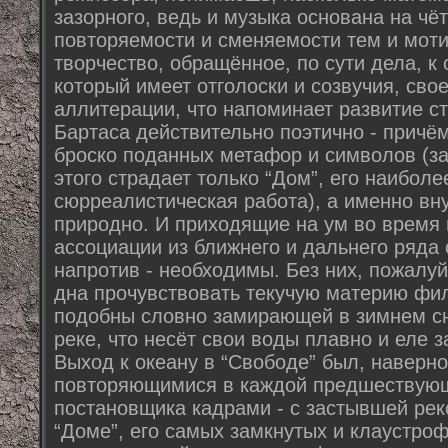
зазорного, ведь и музыка основана на чё
повторяемости и сменяемости тем и моти
творчество, обращённое, по сути дела, к
который имеет отголоски и созвучия, сво
аллитерации, что напоминает развитие с
Бартаса действительно поэтично - причё
броско поданных метафор и символов (за
этого страдает только “Дом”, его наибол
сюрреалистическая работа), а именно вну
природно. И приходящие на ум во время 
ассоциации из ближнего и дальнего ряда
напротив - необходимы. Без них, пожалуй
дна прочувствовать текучую материю фи
подобны словно замирающей в зимнем с
реке, что несёт свои воды плавно и еле з
Выход к океану в “Свободе” был, наверн
повторяющимися в каждой предшествующ
постановщика кадрами - с застывшей реко
“Доме”, его самых замкнутых и клаустро