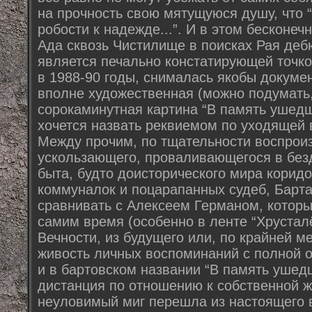
на прочность свою мятущуюся душу, что “г
робости к надежде...”. И в этом бесконеч
Ада сквозь Чистилище в поисках Рая деб
является печально констатирующей точко
в 1988-90 годы, снималась якобы докуме
вполне художественная (можно подумать,
сорокаминутная картина “В память ушедш
хочется назвать реквиемом по уходящей 
Между прочим, по тщательности воспрои
ускользающего, проваливающегося в безд
быта, будто доисторического мира корид
коммуналок и поцарапанных судеб, Барт
сравнивать с Алексеем Германом, которы
самим время (особенно в ленте “Хрусталё
Вечности, из будущего или, по крайней ме
живость личных воспоминаний с полной о
и в бартовском названии “В память ушедш
дистанция по отношению к собственной ж
неуловимый миг перешла из настоящего в