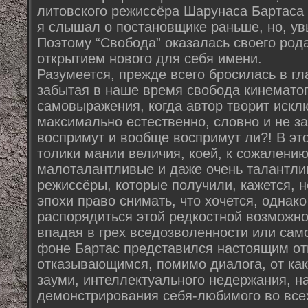
литовского режиссёра Шарунаса Бартаса -
я слышал о постановщике раньше, но, увы
Поэтому “Свобода” оказалась своего рода
открытием нового для себя имени.
Разумеется, прежде всего бросилась в гл
забытая в наше время свобода кинемато
самовыражения, когда автор творит искл
максимально естественно, словно и не заб
воспримут и вообще воспримут ли?! В это
толики мании величия, коей, к сожалени
малоталантливые и даже очень талантли
режиссёры, которые получили, кажется,
эпохи право снимать, что хочется, однак
распорядиться этой редкостной возможнос
впадая в грех вседозволенности или сам
фоне Бартас представился настоящим о
отказывающимся, помимо диалога, от ка
зауми, интеллектуального недержания, на
демонстрирования себя-любимого во все