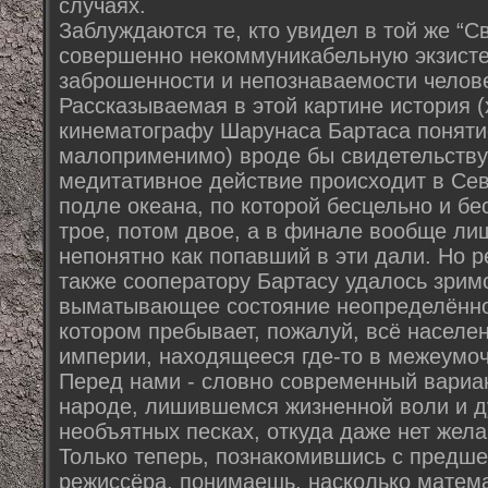
случаях.
Заблуждаются те, кто увидел в той же “
совершенно некоммуникабельную экзисте
заброшенности и непознаваемости челов
Рассказываемая в этой картине история 
кинематографу Шарунаса Бартаса поняти
малоприменимо) вроде бы свидетельствуе
медитативное действие происходит в Се
подле океана, по которой бесцельно и б
трое, потом двое, а в финале вообще ли
непонятно как попавший в эти дали. Но р
также сооператору Бартасу удалось зрим
выматывающее состояние неопределённос
котором пребывает, пожалуй, всё населе
империи, находящееся где-то в межеумо
Перед нами - словно современный вариан
народе, лишившемся жизненной воли и д
необъятных песках, откуда даже нет жела
Только теперь, познакомившись с предш
режиссёра, понимаешь, насколько матема