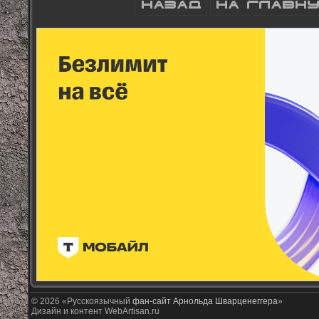
© 2026 «Русскоязычный
фан-сайт Арнольда Шварценеггера
»
Дизайн и контент WebArtisan.ru