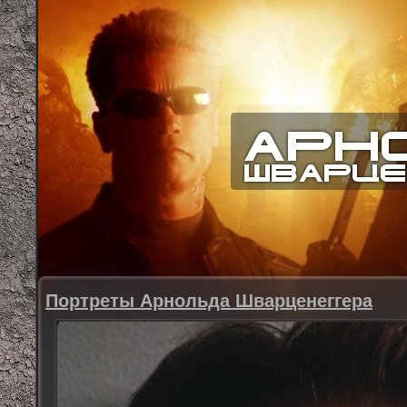
Портреты Арнольда Шварценеггера