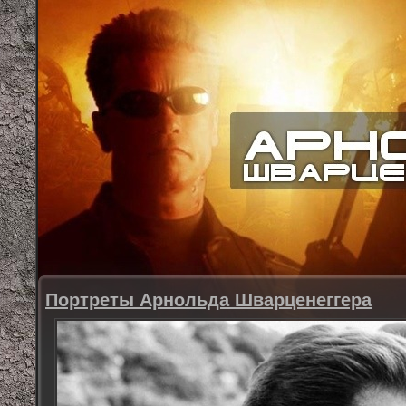
Портреты Арнольда Шварценеггера