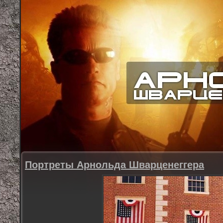
Портреты Арнольда Шварценеггера