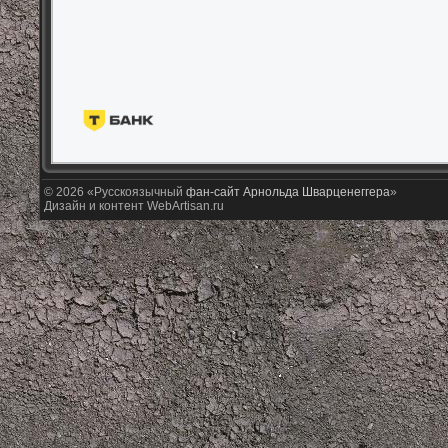
© 2026 «Русскоязычный
фан-сайт Арнольда Шварценеггера
»
Дизайн и контент WebArtisan.ru