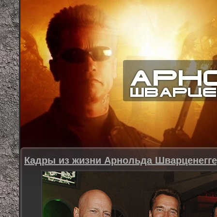
Кадры из жизни Арнольда Шварценегг