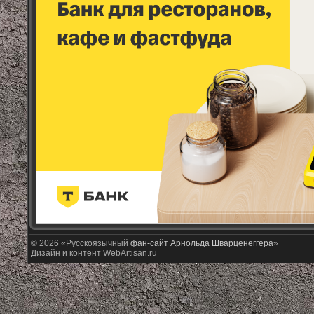
© 2026 «Русскоязычный
фан-сайт Арнольда Шварценеггера
»
Дизайн и контент WebArtisan.ru